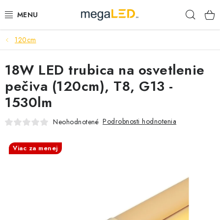
Prejsť
Hľad
na
obsah
120cm
PRIEMYSEL
18W LED trubica na osvetlenie
SVIETIDLÁ
pečiva (120cm), T8, G13 -
ŽIAROVKY A TRUBICE
1530lm
PRACOVNÉ SVIETIDLÁ
Podrobnosti hodnotenia
Neohodnotené
ELEKTROMATERIÁL
Viac za menej
VENTILÁTORY
SAMSUNG SVIETIDLÁ