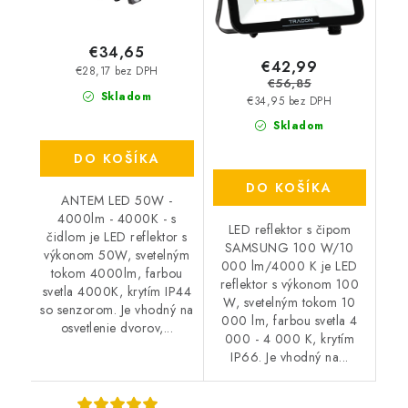
€34,65
€42,99
€28,17 bez DPH
€56,85
Skladom
€34,95 bez DPH
Skladom
DO KOŠÍKA
DO KOŠÍKA
ANTEM LED 50W -
4000lm - 4000K - s
LED reflektor s čipom
čidlom je LED reflektor s
SAMSUNG 100 W/10
výkonom 50W, svetelným
000 lm/4000 K je LED
tokom 4000lm, farbou
reflektor s výkonom 100
svetla 4000K, krytím IP44
W, svetelným tokom 10
so senzorom. Je vhodný na
000 lm, farbou svetla 4
osvetlenie dvorov,...
000 - 4 000 K, krytím
IP66. Je vhodný na...