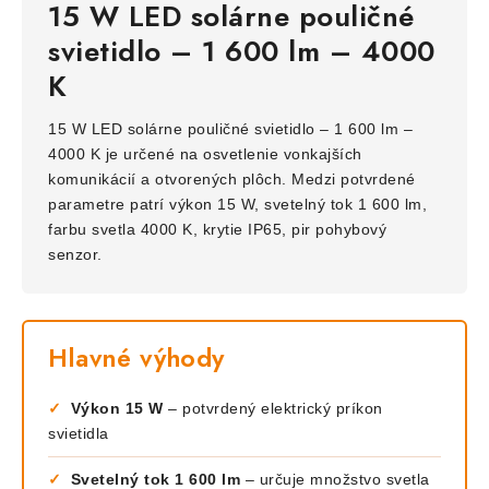
15 W LED solárne pouličné
svietidlo – 1 600 lm – 4000
K
15 W LED solárne pouličné svietidlo – 1 600 lm –
4000 K je určené na osvetlenie vonkajších
komunikácií a otvorených plôch. Medzi potvrdené
parametre patrí výkon 15 W, svetelný tok 1 600 lm,
farbu svetla 4000 K, krytie IP65, pir pohybový
senzor.
Hlavné výhody
✓
Výkon 15 W
– potvrdený elektrický príkon
svietidla
✓
Svetelný tok 1 600 lm
– určuje množstvo svetla