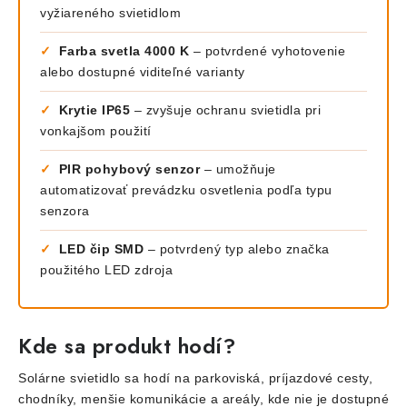
vyžiareného svietidlom
✓
Farba svetla 4000 K
– potvrdené vyhotovenie
alebo dostupné viditeľné varianty
✓
Krytie IP65
– zvyšuje ochranu svietidla pri
vonkajšom použití
✓
PIR pohybový senzor
– umožňuje
automatizovať prevádzku osvetlenia podľa typu
senzora
✓
LED čip SMD
– potvrdený typ alebo značka
použitého LED zdroja
Kde sa produkt hodí?
Solárne svietidlo sa hodí na parkoviská, príjazdové cesty,
chodníky, menšie komunikácie a areály, kde nie je dostupné