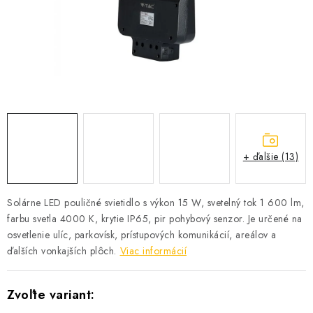
SOLÁRNE SYSTÉMY
SEZÓNNE VÝPREDAJE POĽNOPOTREBY
DOM A ZÁHRADA
OBCHODNÉ PODMIENKY
KONTAKTY
+ ďalšie (13)
O NÁS - MEGALED & JANTON ZÁKAMENNÉ
Solárne LED pouličné svietidlo s výkon 15 W, svetelný tok 1 600 lm,
farbu svetla 4000 K, krytie IP65, pir pohybový senzor. Je určené na
Reklamácie a formulár na odstúpenie od zmluvy
osvetlenie ulíc, parkovísk, prístupových komunikácií, areálov a
Obchodné podmienky
Podmienky ochrany osobných údajov
ďalších vonkajších plôch.
Viac informácií
O nás - MEGALED & JANTON Zákamenné
Zľavy pre profíkov
Hodnotenie obchodu
Moja objednávka