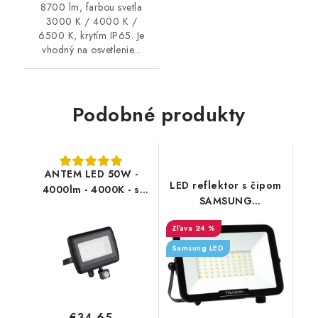
8700 lm, farbou svetla
3000 K / 4000 K /
6500 K, krytím IP65. Je
vhodný na osvetlenie...
Podobné produkty
ANTEM LED 50W -
LED reflektor s čipom
4000lm - 4000K - s
SAMSUNG
čidlom
100 W/10 000 lm/4000 K
24 %
Samsung LED
€34,65