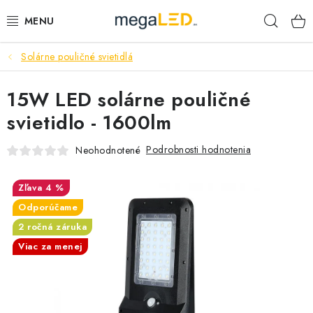
Prejsť
Hľad
na
obsah
Solárne pouličné svietidlá
PRIEMYSEL
15W LED solárne pouličné
SVIETIDLÁ
svietidlo - 1600lm
ŽIAROVKY A TRUBICE
Podrobnosti hodnotenia
Neohodnotené
PRACOVNÉ SVIETIDLÁ
4 %
ELEKTROMATERIÁL
Odporúčame
2 ročná záruka
VENTILÁTORY
Viac za menej
SAMSUNG SVIETIDLÁ