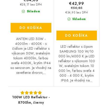
€42,99
€28,17 bez DPH
€56,85
Skladom
€34,95 bez DPH
Skladom
DO KOŠÍKA
DO KOŠÍKA
ANTEM LED 50W -
4000lm - 4000K - s
LED reflektor s čipom
čidlom je LED reflektor s
SAMSUNG 100 W/10
výkonom 50W, svetelným
000 lm/4000 K je LED
tokom 4000lm, farbou
reflektor s výkonom 100
svetla 4000K, krytím IP44
W, svetelným tokom 10
so senzorom. Je vhodný na
000 lm, farbou svetla 4
osvetlenie dvorov,...
000 - 4 000 K, krytím
IP66. Je vhodný na...
100W LED Reflektor -
8700lm, čierny