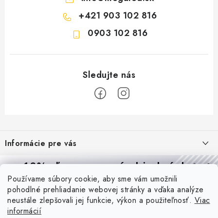
+421 903 102 816
0903 102 816
Z
á
Informácie pre vás
p
ä
Reklamácie a formulár na odstúpenie od zmluvy
10% zľava
na prvú objednávku
Prijímame online platby
t
Používame súbory cookie, aby sme vám umožnili
Obchodné podmienky
Prihláste sa a
získajte
zľavu aj praktické tipy,
vďaka ktorým
i
pohodlné prehliadanie webovej stránky a vďaka analýze
Blog
budete svietiť lepšie a platiť menej.
e
Podmienky ochrany osobných údajov
neustále zlepšovali jej funkcie, výkon a použiteľnosť.
Viac
informácií
PIR vs. mikrovlnný senzor: ktorý je lepší a kedy ho použiť? +
O nás - MEGALED & JANTON Zákamenné
Vernostný program PROfi zľava