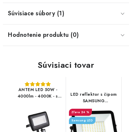
Súvisiace súbory (1)
Hodnotenie produktu (0)
Súvisiaci tovar
ANTEM LED 50W -
LED reflektor s čipom
4000lm - 4000K - s
SAMSUNG
čidlom
100 W/10 000 lm/4000 K
24 %
Samsung LED