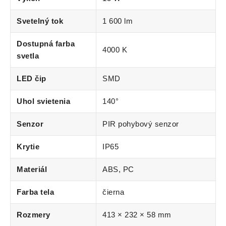
Svetelný tok
1 600 lm
Dostupná farba
4000 K
svetla
LED čip
SMD
Uhol svietenia
140°
Senzor
PIR pohybový senzor
Krytie
IP65
Materiál
ABS, PC
Farba tela
čierna
Rozmery
413 × 232 × 58 mm