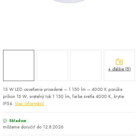
SOLÁRNE SYSTÉMY
SEZÓNNE VÝPREDAJE POĽNOPOTREBY
DOM A ZÁHRADA
OBCHODNÉ PODMIENKY
KONTAKTY
+ ďalšie (5)
O NÁS - MEGALED & JANTON ZÁKAMENNÉ
15 W LED osvetlenie prisadené – 1 150 lm – 4000 K ponúka
príkon 15 W, svetelný tok 1 150 lm, farba svetla 4000 K, krytie
Reklamácie a formulár na odstúpenie od zmluvy
IP54.
Viac informácií
Obchodné podmienky
Podmienky ochrany osobných údajov
O nás - MEGALED & JANTON Zákamenné
Skladom
Zľavy pre profíkov
Hodnotenie obchodu
Moja objednávka
12.8.2026