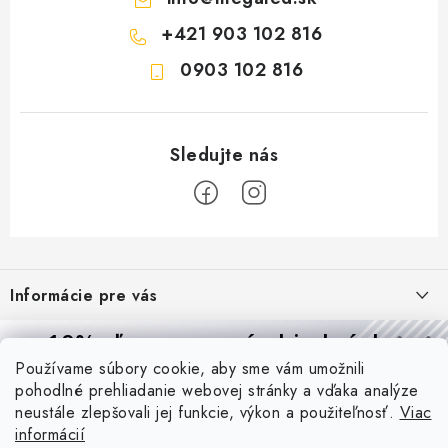
+421 903 102 816
0903 102 816
Z
á
Informácie pre vás
p
ä
Reklamácie a formulár na odstúpenie od zmluvy
10% zľava
na prvú objednávku
Prijímame online platby
t
Používame súbory cookie, aby sme vám umožnili
Obchodné podmienky
Prihláste sa a
získajte
zľavu aj praktické tipy,
vďaka ktorým
i
pohodlné prehliadanie webovej stránky a vďaka analýze
budete svietiť lepšie a platiť menej.
Blog
e
Podmienky ochrany osobných údajov
neustále zlepšovali jej funkcie, výkon a použiteľnosť.
Viac
informácií
PIR vs. mikrovlnný senzor: ktorý je lepší a kedy ho použiť? +