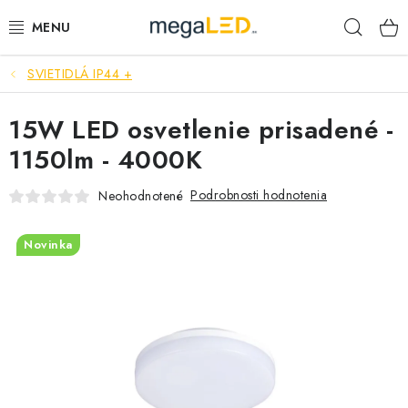
Prejsť
Hľad
na
obsah
SVIETIDLÁ IP44 +
PRIEMYSEL
15W LED osvetlenie prisadené -
SVIETIDLÁ
1150lm - 4000K
ŽIAROVKY A TRUBICE
Podrobnosti hodnotenia
Neohodnotené
PRACOVNÉ SVIETIDLÁ
Novinka
ELEKTROMATERIÁL
VENTILÁTORY
SAMSUNG SVIETIDLÁ