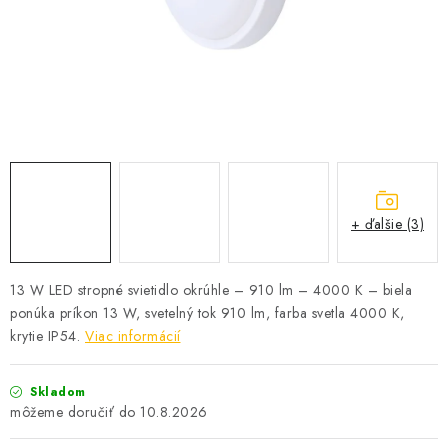
SOLÁRNE SYSTÉMY
SEZÓNNE VÝPREDAJE POĽNOPOTREBY
DOM A ZÁHRADA
OBCHODNÉ PODMIENKY
KONTAKTY
+ ďalšie (3)
O NÁS - MEGALED & JANTON ZÁKAMENNÉ
13 W LED stropné svietidlo okrúhle – 910 lm – 4000 K – biela
ponúka príkon 13 W, svetelný tok 910 lm, farba svetla 4000 K,
Reklamácie a formulár na odstúpenie od zmluvy
krytie IP54.
Viac informácií
Obchodné podmienky
Podmienky ochrany osobných údajov
O nás - MEGALED & JANTON Zákamenné
Skladom
Zľavy pre profíkov
Hodnotenie obchodu
Moja objednávka
10.8.2026