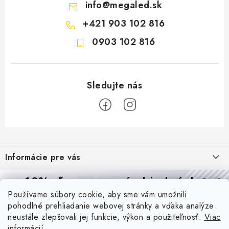
info
@
megaled.sk
+421 903 102 816
0903 102 816
Z
á
Informácie pre vás
p
ä
Reklamácie a formulár na odstúpenie od zmluvy
10% zľava
na prvú objednávku
Prijímame online platby
t
Používame súbory cookie, aby sme vám umožnili
Obchodné podmienky
Prihláste sa a
získajte
zľavu aj praktické tipy,
vďaka ktorým
i
pohodlné prehliadanie webovej stránky a vďaka analýze
budete svietiť lepšie a platiť menej.
Blog
e
Podmienky ochrany osobných údajov
neustále zlepšovali jej funkcie, výkon a použiteľnosť.
Viac
informácií