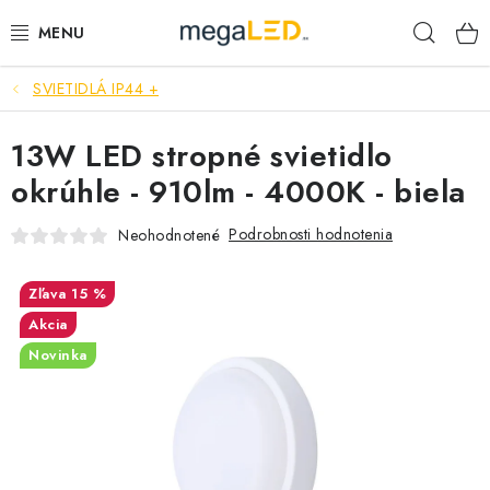
Prejsť
Hľad
na
obsah
SVIETIDLÁ IP44 +
PRIEMYSEL
13W LED stropné svietidlo
SVIETIDLÁ
okrúhle - 910lm - 4000K - biela
ŽIAROVKY A TRUBICE
Podrobnosti hodnotenia
Neohodnotené
PRACOVNÉ SVIETIDLÁ
15 %
ELEKTROMATERIÁL
Akcia
Novinka
VENTILÁTORY
SAMSUNG SVIETIDLÁ