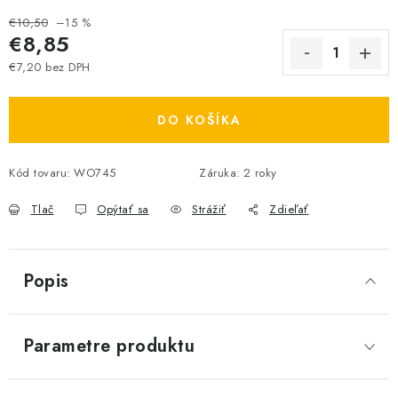
€10,50
–15 %
€8,85
€7,20 bez DPH
Jednotková cena:
DO KOŠÍKA
Kód tovaru:
WO745
Záruka
:
2 roky
Tlač
Opýtať sa
Strážiť
Zdieľať
Popis
Parametre produktu