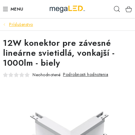
Prejsť
Hľad
na
obsah
Príslušenstvo
PRIEMYSEL
12W konektor pre závesné
SVIETIDLÁ
lineárne svietidlá, vonkajší -
ŽIAROVKY A TRUBICE
1000lm - biely
PRACOVNÉ SVIETIDLÁ
Podrobnosti hodnotenia
Neohodnotené
ELEKTROMATERIÁL
VENTILÁTORY
SAMSUNG SVIETIDLÁ