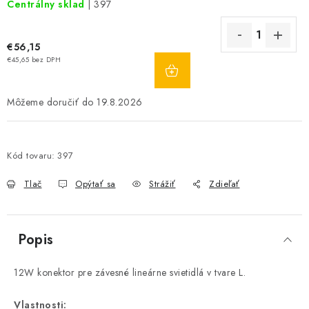
Centrálny sklad
| 397
€56,15
DO
€45,65 bez DPH
KOŠÍKA
19.8.2026
Kód tovaru:
397
Tlač
Opýtať sa
Strážiť
Zdieľať
Popis
12W konektor pre závesné lineárne svietidlá v tvare L.
Vlastnosti: