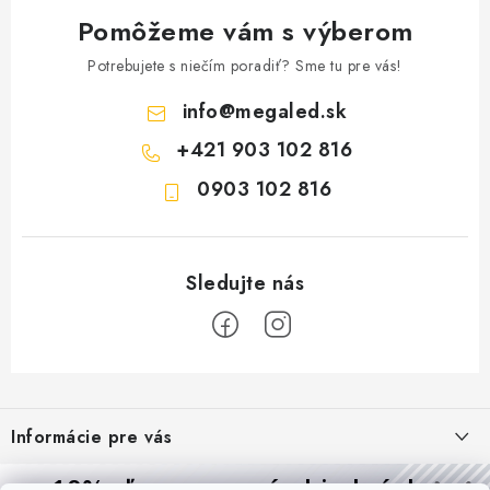
Pomôžeme vám s výberom
Potrebujete s niečím poradiť? Sme tu pre vás!
info
@
megaled.sk
+421 903 102 816
0903 102 816
Z
á
Informácie pre vás
p
ä
Reklamácie a formulár na odstúpenie od zmluvy
10% zľava
na prvú objednávku