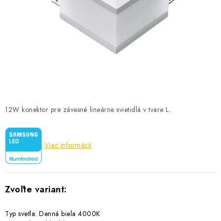
SOLÁRNE SYSTÉMY
SEZÓNNE VÝPREDAJE POĽNOPOTREBY
DOM A ZÁHRADA
OBCHODNÉ PODMIENKY
KONTAKTY
12W konektor pre závesné lineárne svietidlá v tvare L.
O NÁS - MEGALED & JANTON ZÁKAMENNÉ
Viac informácií
Reklamácie a formulár na odstúpenie od zmluvy
Obchodné podmienky
Podmienky ochrany osobných údajov
O nás - MEGALED & JANTON Zákamenné
Zľavy pre profíkov
Hodnotenie obchodu
Moja objednávka
Typ svetla: Denná biela 4000K