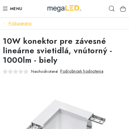
Prejsť
Hľad
na
obsah
Príslušenstvo
PRIEMYSEL
10W konektor pre závesné
SVIETIDLÁ
lineárne svietidlá, vnútorný -
ŽIAROVKY A TRUBICE
1000lm - biely
PRACOVNÉ SVIETIDLÁ
Podrobnosti hodnotenia
Neohodnotené
ELEKTROMATERIÁL
VENTILÁTORY
SAMSUNG SVIETIDLÁ