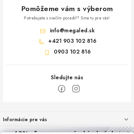
Pomôžeme vám s výberom
Potrebujete s niečím poradiť? Sme tu pre vás!
info
@
megaled.sk
+421 903 102 816
0903 102 816
Z
á
Informácie pre vás
p
ä
Reklamácie a formulár na odstúpenie od zmluvy
10% zľava
na prvú objednávku