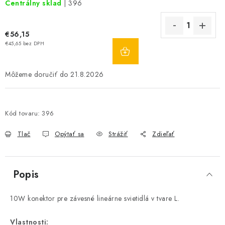
Centrálny sklad
| 396
€56,15
DO
€45,65 bez DPH
KOŠÍKA
21.8.2026
Kód tovaru:
396
Tlač
Opýtať sa
Strážiť
Zdieľať
Popis
10W konektor pre závesné lineárne svietidlá v tvare L.
Vlastnosti: