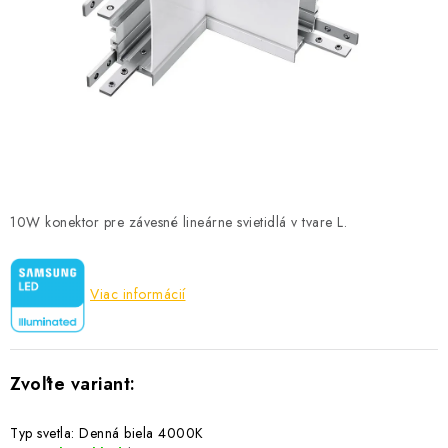
SOLÁRNE SYSTÉMY
SEZÓNNE VÝPREDAJE POĽNOPOTREBY
DOM A ZÁHRADA
OBCHODNÉ PODMIENKY
KONTAKTY
10W konektor pre závesné lineárne svietidlá v tvare L.
O NÁS - MEGALED & JANTON ZÁKAMENNÉ
Viac informácií
Reklamácie a formulár na odstúpenie od zmluvy
Obchodné podmienky
Podmienky ochrany osobných údajov
O nás - MEGALED & JANTON Zákamenné
Zľavy pre profíkov
Hodnotenie obchodu
Moja objednávka
Typ svetla: Denná biela 4000K