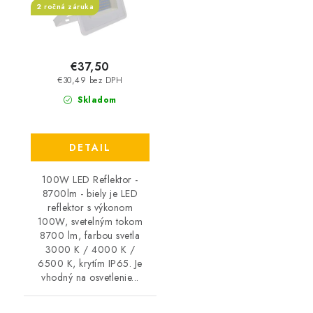
2 ročná záruka
€37,50
€30,49 bez DPH
Skladom
DETAIL
100W LED Reflektor -
8700lm - biely je LED
reflektor s výkonom
100W, svetelným tokom
8700 lm, farbou svetla
3000 K / 4000 K /
6500 K, krytím IP65. Je
vhodný na osvetlenie...