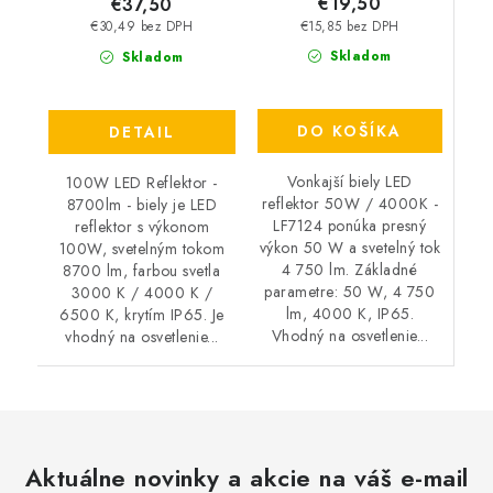
€19,50
€37,50
€15,85 bez DPH
€30,49 bez DPH
Skladom
Skladom
DO KOŠÍKA
DETAIL
Vonkajší biely LED
100W LED Reflektor -
reflektor 50W / 4000K -
8700lm - biely je LED
LF7124 ponúka presný
reflektor s výkonom
výkon 50 W a svetelný tok
100W, svetelným tokom
4 750 lm. Základné
8700 lm, farbou svetla
parametre: 50 W, 4 750
3000 K / 4000 K /
lm, 4000 K, IP65.
6500 K, krytím IP65. Je
Vhodný na osvetlenie...
vhodný na osvetlenie...
Aktuálne novinky a akcie na váš e-mail