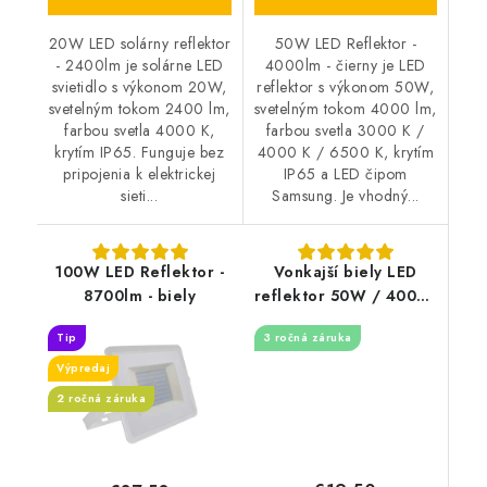
20W LED solárny reflektor
50W LED Reflektor -
- 2400lm je solárne LED
4000lm - čierny je LED
svietidlo s výkonom 20W,
reflektor s výkonom 50W,
svetelným tokom 2400 lm,
svetelným tokom 4000 lm,
farbou svetla 4000 K,
farbou svetla 3000 K /
krytím IP65. Funguje bez
4000 K / 6500 K, krytím
pripojenia k elektrickej
IP65 a LED čipom
sieti...
Samsung. Je vhodný...
100W LED Reflektor -
Vonkajší biely LED
8700lm - biely
reflektor 50W / 4000K
- LF7124
Tip
3 ročná záruka
Výpredaj
2 ročná záruka