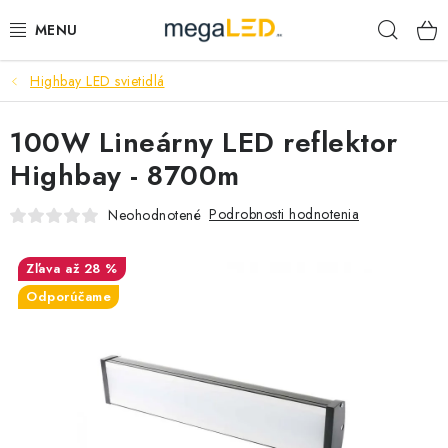
Prejsť
Hľad
na
obsah
Highbay LED svietidlá
PRIEMYSEL
100W Lineárny LED reflektor
SVIETIDLÁ
Highbay - 8700m
ŽIAROVKY A TRUBICE
Podrobnosti hodnotenia
Neohodnotené
PRACOVNÉ SVIETIDLÁ
až 28 %
ELEKTROMATERIÁL
Odporúčame
VENTILÁTORY
SAMSUNG SVIETIDLÁ