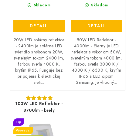
Skladom
Skladom
DETAIL
DETAIL
20W LED solárny reflektor
50W LED Reflektor -
- 2400lm je solárne LED
4000lm - čierny je LED
svietidlo s výkonom 20W,
reflektor s výkonom 50W,
svetelným tokom 2400 lm,
svetelným tokom 4000 lm,
farbou svetla 4000 K,
farbou svetla 3000 K /
krytím IP65. Funguje bez
4000 K / 6500 K, krytím
pripojenia k elektrickej
IP65 a LED čipom
sieti...
Samsung. Je vhodný...
100W LED Reflektor -
8700lm - biely
Tip
Výpredaj