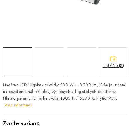
SOLÁRNE SYSTÉMY
SEZÓNNE VÝPREDAJE POĽNOPOTREBY
DOM A ZÁHRADA
OBCHODNÉ PODMIENKY
KONTAKTY
+ ďalšie (3)
O NÁS - MEGALED & JANTON ZÁKAMENNÉ
Lineárne LED Highbay svietidlo 100 W – 8 700 lm, IP54 je určené
na osvetlenie hál, skladov, výrobných a logistických priestorov.
Reklamácie a formulár na odstúpenie od zmluvy
Hlavné parametre: farba svetla 4000 K / 6500 K, krytie IP54.
Obchodné podmienky
Podmienky ochrany osobných údajov
Viac informácií
O nás - MEGALED & JANTON Zákamenné
Zľavy pre profíkov
Hodnotenie obchodu
Moja objednávka