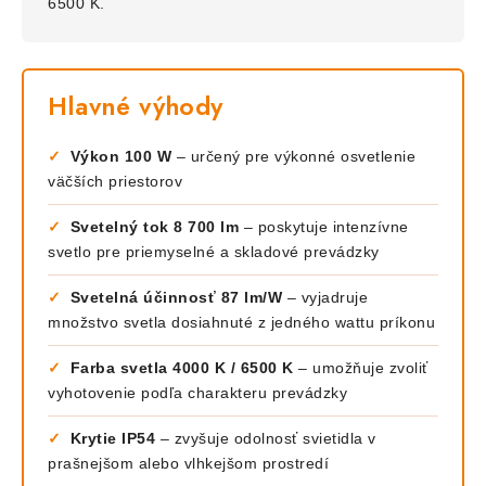
6500 K.
Hlavné výhody
✓
Výkon 100 W
– určený pre výkonné osvetlenie
väčších priestorov
✓
Svetelný tok 8 700 lm
– poskytuje intenzívne
svetlo pre priemyselné a skladové prevádzky
✓
Svetelná účinnosť 87 lm/W
– vyjadruje
množstvo svetla dosiahnuté z jedného wattu príkonu
✓
Farba svetla 4000 K / 6500 K
– umožňuje zvoliť
vyhotovenie podľa charakteru prevádzky
✓
Krytie IP54
– zvyšuje odolnosť svietidla v
prašnejšom alebo vlhkejšom prostredí