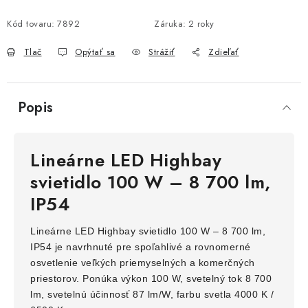
Kód tovaru:
7892
Záruka
:
2 roky
Tlač
Opýtať sa
Strážiť
Zdieľať
Popis
Lineárne LED Highbay
svietidlo 100 W – 8 700 lm,
IP54
Lineárne LED Highbay svietidlo 100 W – 8 700 lm,
IP54 je navrhnuté pre spoľahlivé a rovnomerné
osvetlenie veľkých priemyselných a komerčných
priestorov. Ponúka výkon 100 W, svetelný tok 8 700
lm, svetelnú účinnosť 87 lm/W, farbu svetla 4000 K /