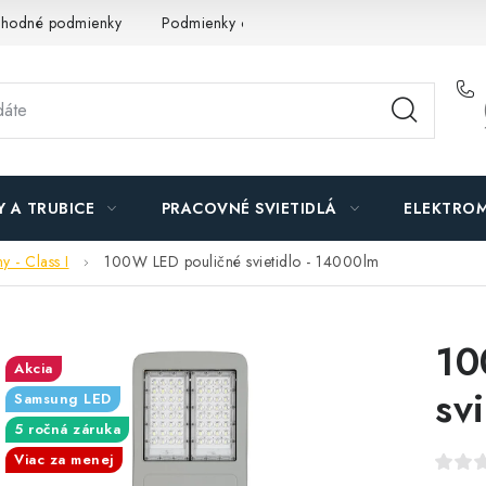
hodné podmienky
Podmienky ochrany osobných údajov
O n
Y A TRUBICE
PRACOVNÉ SVIETIDLÁ
ELEKTROM
y - Class I
100W LED pouličné svietidlo - 14000lm
10
Akcia
sv
Samsung LED
5 ročná záruka
Viac za menej