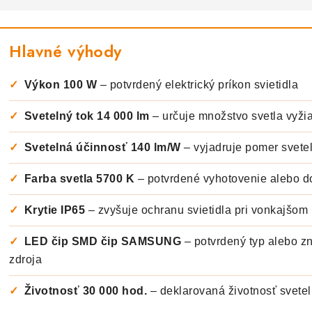
Hlavné výhody
✓
Výkon 100 W
– potvrdený elektrický príkon svietidla
✓
Svetelný tok 14 000 lm
– určuje množstvo svetla vyži
✓
Svetelná účinnosť 140 lm/W
– vyjadruje pomer svete
✓
Farba svetla 5700 K
– potvrdené vyhotovenie alebo do
✓
Krytie IP65
– zvyšuje ochranu svietidla pri vonkajšom 
✓
LED čip SMD čip SAMSUNG
– potvrdený typ alebo z
zdroja
✓
Životnosť 30 000 hod.
– deklarovaná životnosť svete