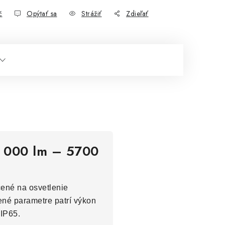
č
Opýtať sa
Strážiť
Zdieľať
4 000 lm – 5700
čené na osvetlenie
ené parametre patrí výkon
 IP65.