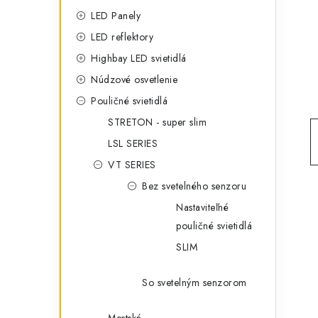
g
ý
LED Panely
ó
LED reflektory
p
r
Highbay LED svietidlá
a
i
Núdzové osvetlenie
e
n
Pouličné svietidlá
STRETON - super slim
e
LSL SERIES
l
VT SERIES
Bez svetelného senzoru
Nastaviteľné
pouličné svietidlá
SLIM
So svetelným senzorom