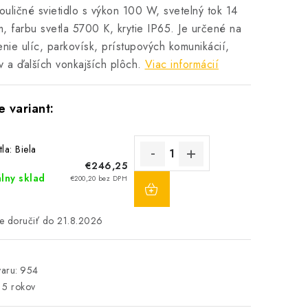
uličné svietidlo s výkon 100 W, svetelný tok 14
, farbu svetla 5700 K, krytie IP65. Je určené na
enie ulíc, parkovísk, prístupových komunikácií,
v a ďalších vonkajších plôch.
Viac informácií
la: Biela
€246,25
DO
lny sklad
€200,20 bez DPH
KOŠÍKA
21.8.2026
aru:
954
5 rokov