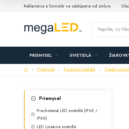
Prejsť
Reklamácie a formulár na odstúpenie od zmluvy
Obc
na
obsah
PRIEMYSEL
SVIETIDLÁ
ŽIAROVK
Domov
Priemysel
Pouličné svietidlá
Trieda ochran
B
K
Preskočiť
Priemysel
kategórie
a
o
t
Prachotesné LED svietidlá (IP65 /
č
IP66)
e
n
LED Lineárne svietidlá