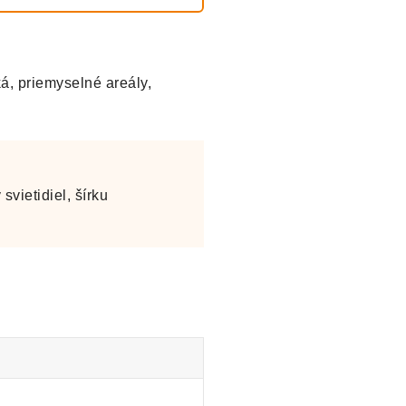
á, priemyselné areály,
vietidiel, šírku