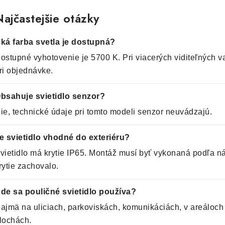
ajčastejšie otázky
ká farba svetla je dostupná?
ostupné vyhotovenie je 5700 K. Pri viacerých viditeľných va
ri objednávke.
bsahuje svietidlo senzor?
ie, technické údaje pri tomto modeli senzor neuvádzajú.
e svietidlo vhodné do exteriéru?
vietidlo má krytie IP65. Montáž musí byť vykonaná podľa n
rytie zachovalo.
de sa pouličné svietidlo používa?
ajmä na uliciach, parkoviskách, komunikáciách, v areáloch
lochách.