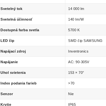
Svetelný tok
14 000 lm
Svetelná účinnosť
140 lm/W
Dostupná farba svetla
5700 K
LED čip
SMD čip SAMSUNG
Napájací zdroj
Inventronics
Napájanie
AC: 90-305V
Uhol svietenia
153 × 70°
Index podania farieb
>70
Senzor
Nie
Krytie
IP65