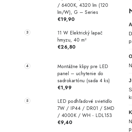
/ 6400K, 4320 lm (120
N
lm/W), G – Series
€19,90
A
11 W Elektrický lapač
D
hmyzu, 40 m²
p
€26,80
O
Montážne klipy pre LED
N
panel – uchytenie do
sadrokartónu (sada 4 ks)
J
€1,99
S
k
LED podhľadové svietidlo
7W / IP44 / DR01 / SMD
K
/ 4000K / WH - LDL153
€9,40
N
p