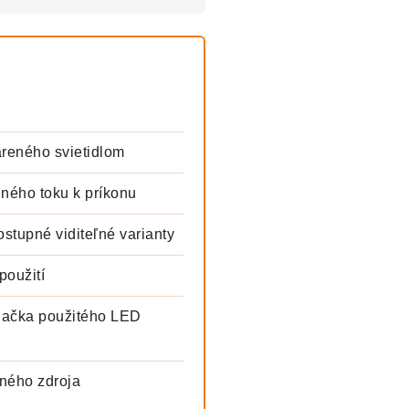
areného svietidlom
lného toku k príkonu
stupné viditeľné varianty
použití
načka použitého LED
lného zdroja