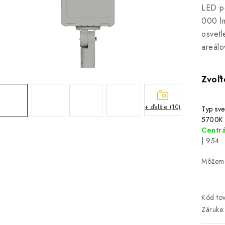
LED po
000 lm
osvetl
areálo
+ ďalšie (10)
Typ svet
5700K
Centrá
| 954
Kód tov
Záruka
: