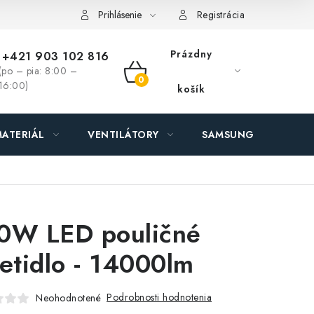
ás - MEGALED & JANTON Zákamenné
Zľavy pre profíkov
Hod
Prihlásenie
Registrácia
Prázdny
+421 903 102 816
(po – pia: 8:00 –
NÁKUPNÝ
16:00)
košík
KOŠÍK
ATERIÁL
VENTILÁTORY
SAMSUNG SVIETIDLÁ
0W LED pouličné
ietidlo - 14000lm
Podrobnosti hodnotenia
Neohodnotené