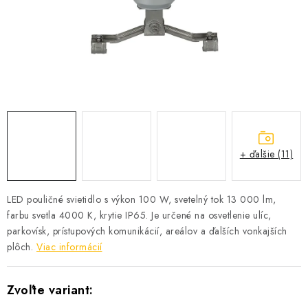
SOLÁRNE SYSTÉMY
SEZÓNNE VÝPREDAJE POĽNOPOTREBY
DOM A ZÁHRADA
OBCHODNÉ PODMIENKY
KONTAKTY
+ ďalšie (11)
O NÁS - MEGALED & JANTON ZÁKAMENNÉ
LED pouličné svietidlo s výkon 100 W, svetelný tok 13 000 lm,
farbu svetla 4000 K, krytie IP65. Je určené na osvetlenie ulíc,
Reklamácie a formulár na odstúpenie od zmluvy
parkovísk, prístupových komunikácií, areálov a ďalších vonkajších
Obchodné podmienky
Podmienky ochrany osobných údajov
plôch.
Viac informácií
O nás - MEGALED & JANTON Zákamenné
Zľavy pre profíkov
Hodnotenie obchodu
Moja objednávka