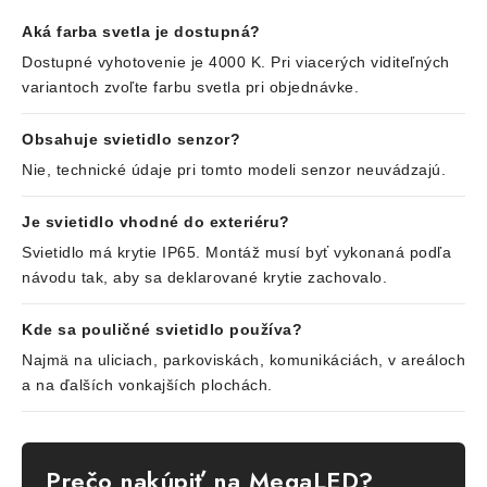
Aká farba svetla je dostupná?
Dostupné vyhotovenie je 4000 K. Pri viacerých viditeľných
variantoch zvoľte farbu svetla pri objednávke.
Obsahuje svietidlo senzor?
Nie, technické údaje pri tomto modeli senzor neuvádzajú.
Je svietidlo vhodné do exteriéru?
Svietidlo má krytie IP65. Montáž musí byť vykonaná podľa
návodu tak, aby sa deklarované krytie zachovalo.
Kde sa pouličné svietidlo používa?
Najmä na uliciach, parkoviskách, komunikáciách, v areáloch
a na ďalších vonkajších plochách.
Prečo nakúpiť na MegaLED?