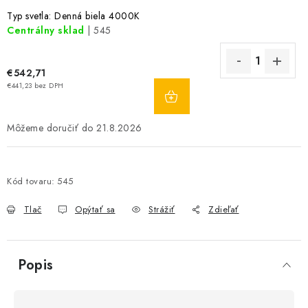
Typ svetla: Denná biela 4000K
Centrálny sklad
| 545
€542,71
DO
€441,23 bez DPH
KOŠÍKA
21.8.2026
Kód tovaru:
545
Tlač
Opýtať sa
Strážiť
Zdieľať
Popis