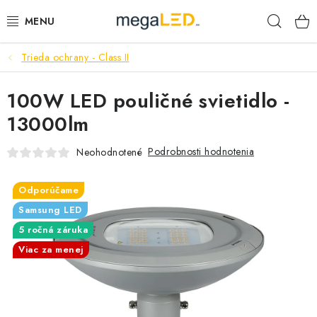
Prejsť
Hľad
na
obsah
Trieda ochrany - Class II
PRIEMYSEL
100W LED pouličné svietidlo -
SVIETIDLÁ
13000lm
ŽIAROVKY A TRUBICE
Podrobnosti hodnotenia
Neohodnotené
PRACOVNÉ SVIETIDLÁ
Odporúčame
ELEKTROMATERIÁL
Samsung LED
5 ročná záruka
VENTILÁTORY
Viac za menej
SAMSUNG SVIETIDLÁ