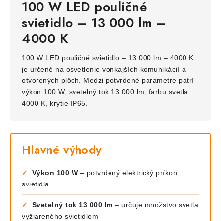
100 W LED pouličné
svietidlo – 13 000 lm –
4000 K
100 W LED pouličné svietidlo – 13 000 lm – 4000 K
je určené na osvetlenie vonkajších komunikácií a
otvorených plôch. Medzi potvrdené parametre patrí
výkon 100 W, svetelný tok 13 000 lm, farbu svetla
4000 K, krytie IP65.
Hlavné výhody
✓
Výkon 100 W
– potvrdený elektrický príkon
svietidla
✓
Svetelný tok 13 000 lm
– určuje množstvo svetla
vyžiareného svietidlom