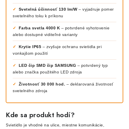
✓
Svetelná účinnosť 130 lm/W
– vyjadruje pomer
svetelného toku k príkonu
✓
Farba svetla 4000 K
– potvrdené vyhotovenie
alebo dostupné viditeľné varianty
✓
Krytie IP65
– zvyšuje ochranu svietidla pri
vonkajšom použití
✓
LED čip SMD čip SAMSUNG
– potvrdený typ
alebo značka použitého LED zdroja
✓
Životnosť 30 000 hod.
– deklarovaná životnosť
svetelného zdroja
Kde sa produkt hodí?
Svietidlo je vhodné na ulice, miestne komunikácie,