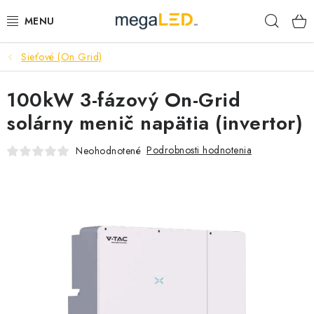
Prejsť
Hľad
na
obsah
Sieťové (On Grid)
PRIEMYSEL
100kW 3-fázový On-Grid
SVIETIDLÁ
solárny menič napätia (invertor)
ŽIAROVKY A TRUBICE
Podrobnosti hodnotenia
Neohodnotené
PRACOVNÉ SVIETIDLÁ
ELEKTROMATERIÁL
VENTILÁTORY
SAMSUNG SVIETIDLÁ