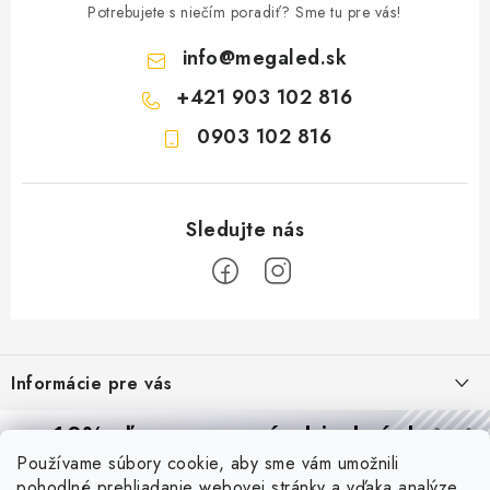
Potrebujete s niečím poradiť? Sme tu pre vás!
info
@
megaled.sk
+421 903 102 816
0903 102 816
Z
á
Informácie pre vás
p
ä
Reklamácie a formulár na odstúpenie od zmluvy
10% zľava
na prvú objednávku
Prijímame online platby
t
Používame súbory cookie, aby sme vám umožnili
Obchodné podmienky
Prihláste sa a
získajte
zľavu aj praktické tipy,
vďaka ktorým
i
pohodlné prehliadanie webovej stránky a vďaka analýze