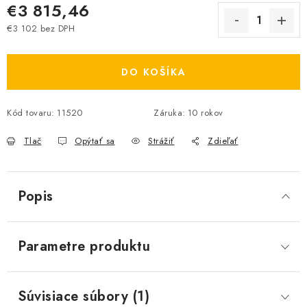
€3 815,46
€3 102 bez DPH
Jednotková cena:
DO KOŠÍKA
Kód tovaru:
11520
Záruka
:
10 rokov
Tlač
Opýtať sa
Strážiť
Zdieľať
Popis
Parametre produktu
Súvisiace súbory (1)