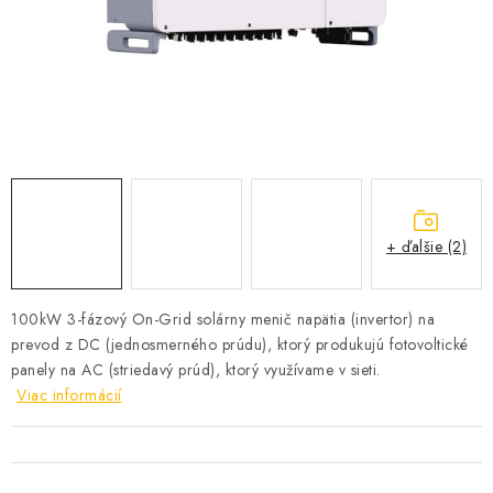
SOLÁRNE SYSTÉMY
SEZÓNNE VÝPREDAJE POĽNOPOTREBY
DOM A ZÁHRADA
OBCHODNÉ PODMIENKY
KONTAKTY
+ ďalšie (2)
O NÁS - MEGALED & JANTON ZÁKAMENNÉ
100kW 3-fázový On-Grid
solárny menič napätia (invertor) na
prevod z DC (jednosmerného prúdu), ktorý produkujú fotovoltické
Reklamácie a formulár na odstúpenie od zmluvy
panely na AC (striedavý prúd), ktorý využívame v sieti.
Obchodné podmienky
Podmienky ochrany osobných údajov
Viac informácií
O nás - MEGALED & JANTON Zákamenné
Zľavy pre profíkov
Hodnotenie obchodu
Moja objednávka